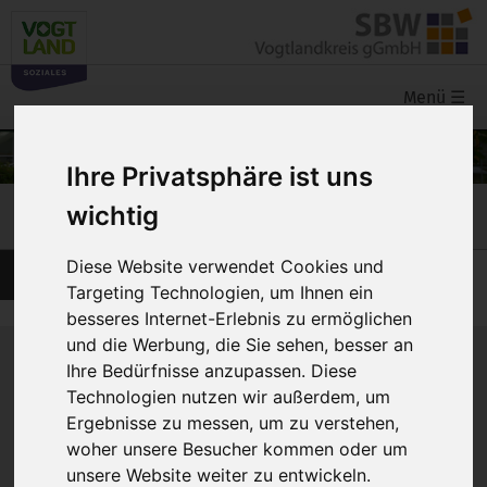
Menü
☰
Ihre Privatsphäre ist uns
wichtig
Über uns
Diese Website verwendet Cookies und
Qualität
Targeting Technologien, um Ihnen ein
besseres Internet-Erlebnis zu ermöglichen
und die Werbung, die Sie sehen, besser an
Einfache Sprache
Ihre Bedürfnisse anzupassen. Diese
Technologien nutzen wir außerdem, um
Wir möchten, dass unsere Kunden zufrieden sind.
Ergebnisse zu messen, um zu verstehen,
woher unsere Besucher kommen oder um
Wir freuen uns über Lob und Kritik.
unsere Website weiter zu entwickeln.