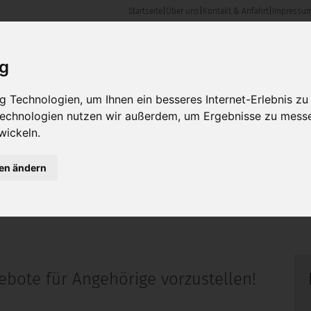
Startseite
|
Über uns
|
Kontakt & Anfahrt
|
Impressu
en & Angebote
Karriere
Kontakt & Anfahrt
ig
 Technologien, um Ihnen ein besseres Internet-Erlebnis zu
 Technologien nutzen wir außerdem, um Ergebnisse zu mess
wickeln.
gen ändern
ebote für Angehörige vorzustellen!