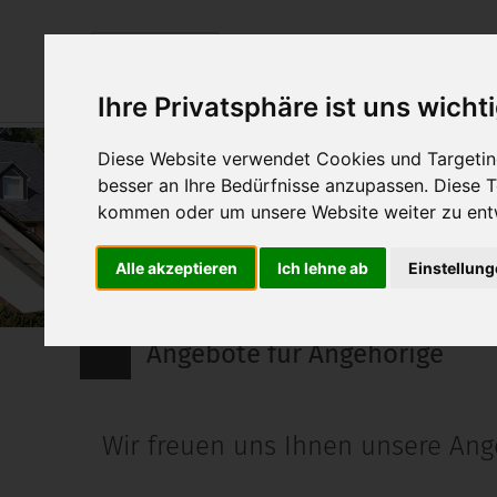
Über uns
Einrichtung
Ihre Privatsphäre ist uns wicht
Diese Website verwendet Cookies und Targeting
besser an Ihre Bedürfnisse anzupassen. Diese
kommen oder um unsere Website weiter zu ent
Alle akzeptieren
Ich lehne ab
Einstellun
Einrichtungen & Angebote
Angebote für Angehörige
Wir freuen uns Ihnen unsere Ang