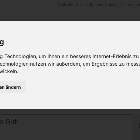
Startseite
|
Über uns
|
Kontakt & Anfahrt
|
Impressu
en & Angebote
Karriere
Kontakt & Anfahrt
ig
 Technologien, um Ihnen ein besseres Internet-Erlebnis zu
 Technologien nutzen wir außerdem, um Ergebnisse zu mess
wickeln.
gen ändern
management
s Gut