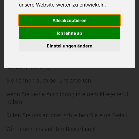
unsere Website weiter zu entwickeln.
Altenpfleger:in
Krankenpfleger:in
Alle akzeptieren
Erzieher:in
Küchenmitarbeiter:in
Ich lehne ab
Heilerziehungspfleger:in
Einstellungen ändern
Sie arbeiten mit alten Menschen und Menschen
mit Behinderung.
Sie können auch bei uns arbeiten,
wenn Sie keine Ausbildung in einem Pflegeberuf
haben.
Rufen Sie uns an oder schreiben Sie eine E-Mail.
Wir freuen uns auf Ihre Bewerbung!