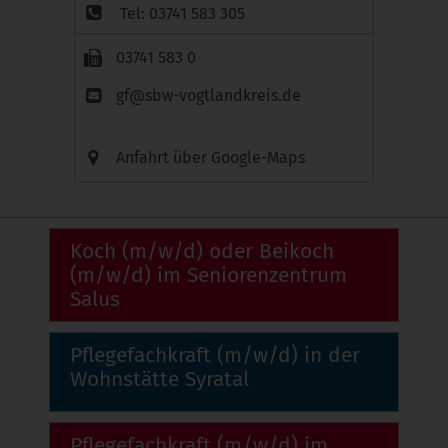
Tel: 03741 583 305
03741 583 0
gf@sbw-vogtlandkreis.de
Anfahrt über Google-Maps
Koch (m/w/d) oder Beikoch
(m/w/d) im Seniorenzentrum
Salus
Pflegefachkraft (m/w/d) in der
Wohnstätte Syratal
Pflegefachkraft (m/w/d) im