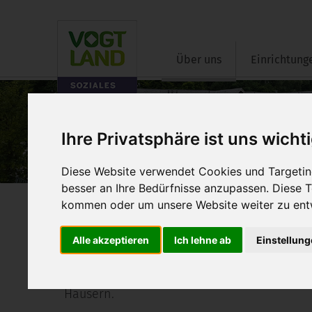
Über uns
Einrichtung
Ihre Privatsphäre ist uns wicht
Diese Website verwendet Cookies und Targeting
Über uns
besser an Ihre Bedürfnisse anzupassen. Diese
kommen oder um unsere Website weiter zu ent
Aktuelles
Alle akzeptieren
Ich lehne ab
Einstellun
Hier finden Sie Informationen über aktuell
Häusern.