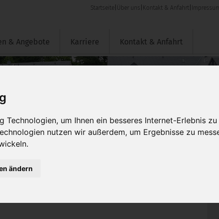
Startseite
|
Über uns
|
Kontakt & Anfahrt
|
Impressu
en & Angebote
Karriere
Kontakt & Anfahrt
ig
 Technologien, um Ihnen ein besseres Internet-Erlebnis zu
 Technologien nutzen wir außerdem, um Ergebnisse zu mess
wickeln.
gen ändern
e Projekte und Veranstaltungen in unseren