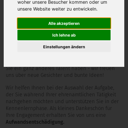
eines anderen Menschen zu zaubern. Probieren
woher unsere Besucher kommen oder um
Sie es aus -
mit einem Ehrenamt in der SBW
unsere Website weiter zu entwickeln.
Vogtlandkreis gGmbH.
Alle akzeptieren
Selbstverständlich bestimmen Sie selbst, wo und
wie Sie sich bei uns einbringen möchten.
Sie
Ich lehne ab
können unsere Bewohner regelmäßig besuchen,
Einstellungen ändern
mit ihnen spazieren gehen, eine Bastel- oder
Handarbeitsgruppe leiten oder sich um die
Blumen in unserem Garten kümmern. Auch wenn
Sie ein ganz anderes Talent haben - wir freuen
uns über neue Gesichter und bunte Ideen!
Wir helfen Ihnen bei der Auswahl der Aufgabe,
der Sie während Ihrer ehrenamtlichen Tätigkeit
nachgehen möchten und unterstützen Sie in der
Kennenlernphase. Als kleines Dankeschön für
Ihre Engagement erhalten Sie von uns eine
Aufwandsentschädigung.