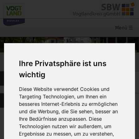
Menü
☰
Karriere
Ihre Privatsphäre ist uns
wichtig
Ehrenamt, FSJ und BFD
Diese Website verwendet Cookies und
Targeting Technologien, um Ihnen ein
Ehrenamtliche Tätigkeit
besseres Internet-Erlebnis zu ermöglichen
und die Werbung, die Sie sehen, besser an
Ihre Bedürfnisse anzupassen. Diese
Manchmal reichen schon ein oder zwei Stunden
Technologien nutzen wir außerdem, um
in der Woche aus, um ein Lächeln auf das Gesicht
Ergebnisse zu messen, um zu verstehen,