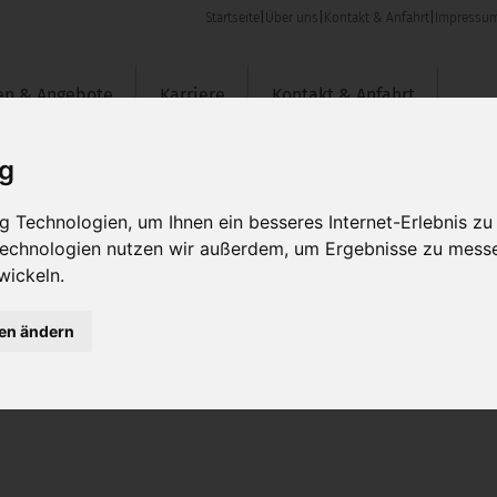
Startseite
|
Über uns
|
Kontakt & Anfahrt
|
Impressu
en & Angebote
Karriere
Kontakt & Anfahrt
ig
 Technologien, um Ihnen ein besseres Internet-Erlebnis zu
 Technologien nutzen wir außerdem, um Ergebnisse zu mess
wickeln.
gen ändern