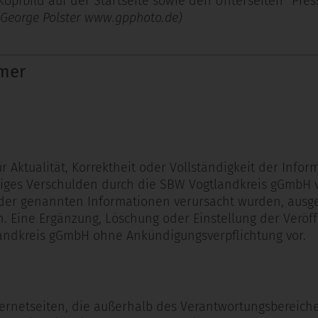
Kopfbild auf der Startseite sowie den Unterseiten "Pre
George Polster www.gpphoto.de)
imer
Aktualität, Korrektheit oder Vollständigkeit der Infor
siges Verschulden durch die SBW Vogtlandkreis gGmbH vo
der genannten Informationen verursacht wurden, ausges
h. Eine Ergänzung, Löschung oder Einstellung der Verö
landkreis gGmbH ohne Ankündigungsverpflichtung vor.
ternetseiten, die außerhalb des Verantwortungsbereich