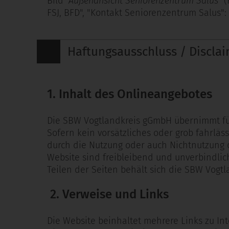
Bild
"Außenansicht Seniorenzentrum Salus"
(
FSJ, BFD", "Kontakt Seniorenzentrum Salus":
Haftungsausschluss / Discla
1. Inhalt des Onlineangebotes
Die SBW Vogtlandkreis gGmbH übernimmt für 
Sofern kein vorsätzliches oder grob fahrläs
durch die Nutzung oder auch Nichtnutzung 
Website sind freibleibend und unverbindlic
Teilen der Seiten behält sich die SBW Vogt
2.
Verweise und Links
Die Website beinhaltet mehrere Links zu In